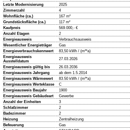
Letzte Modernisierung
2025
Zimmerzahl
4
Wohnfläche (ca.)
167 m²
Grundstücksfläche (ca.)
117 m²
Kaufpreis
569.000,- €
Anzahl Etagen
2
Energieausweis
Verbrauchsausweis
Wesentlicher Energieträger
Gas
Energieverbrauchskennwert
83,50 kWh / (m²*a)
Energieausweis
27.03.2026
Ausstelldatum
Energieausweis gültig bis
26.03.2036
Energieausweis Jahrgang
ab dem 1.5.2014
Energieausweis Wärmewert
83.50 kWh / (m²*a)
Energieausweis Werteklasse
C
Energieausweis Baujahr
1900
Energieausweis Gebäudeart
Gewerbe
Anzahl der Einheiten
3
Schlafzimmer
2
Badezimmer
2
Heizung
Zentralheizung
Befeuerung
Gas