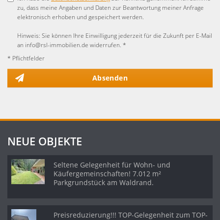
zu, dass meine Angaben und Daten zur Beantwortung meiner Anfrage
elektronisch erhoben und gespeichert werden.
Hinweis: Sie können Ihre Einwilligung jederzeit für die Zukunft per E-Mail
an info@rsl-immobilien.de widerrufen. *
* Pflichtfelder
Absenden
NEUE OBJEKTE
Seltene Gelegenheit für Wohn- und
Käufergemeinschaften! 7.012 m²
Parkgrundstück am Waldrand.
Preisreduzierung!!! TOP-Gelegenheit zum TOP-