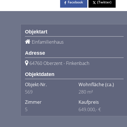
Facebook
(Twitter)
Objektart
Einfamilienhaus
Adresse
64760 Oberzent - Finkenbach
Objektdaten
Objekt-Nr.
Wohnfläche
(ca.)
569
280 m²
Zimmer
Kaufpreis
5
649.000,- €