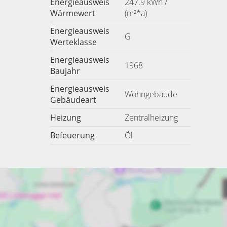
Energieausweis
247.9 kWh /
Wärmewert
(m²*a)
Energieausweis
G
Werteklasse
Energieausweis
1968
Baujahr
Energieausweis
Wohngebäude
Gebäudeart
Heizung
Zentralheizung
Befeuerung
Öl