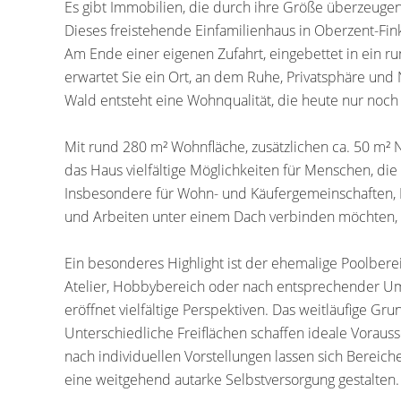
Es gibt Immobilien, die durch ihre Größe überzeugen
Dieses freistehende Einfamilienhaus in Oberzent-Fin
Am Ende einer eigenen Zufahrt, eingebettet in ein r
erwartet Sie ein Ort, an dem Ruhe, Privatsphäre un
Wald entsteht eine Wohnqualität, die heute nur noch s
Mit rund 280 m² Wohnfläche, zusätzlichen ca. 50 m² 
das Haus vielfältige Möglichkeiten für Menschen, die
Insbesondere für Wohn- und Käufergemeinschaften,
und Arbeiten unter einem Dach verbinden möchten, 
Ein besonderes Highlight ist der ehemalige Poolbere
Atelier, Hobbybereich oder nach entsprechender Umg
eröffnet vielfältige Perspektiven. Das weitläufige Gr
Unterschiedliche Freiflächen schaffen ideale Voraus
nach individuellen Vorstellungen lassen sich Berei
eine weitgehend autarke Selbstversorgung gestalten.