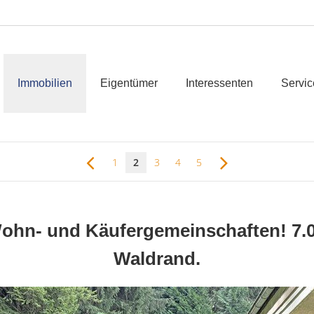
Immobilien
Eigentümer
Interessenten
Servic
1
2
3
4
5
Wohn- und Käufergemeinschaften! 7
Waldrand.