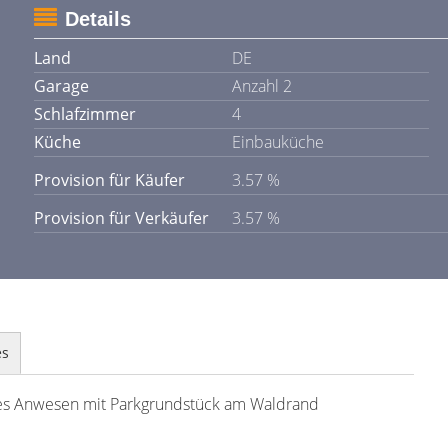
Details
Land
DE
Garage
Anzahl 2
Schlafzimmer
4
Küche
Einbauküche
Provision für Käufer
3.57 %
Provision für Verkäufer
3.57 %
es
hes Anwesen mit Parkgrundstück am Waldrand