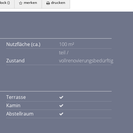
ock (
)
merken
drucken
Nutzfläche (ca.)
100 m²
teil /
Zustand
vollrenovierungsbedürftig
Terrasse
Kamin
Abstellraum