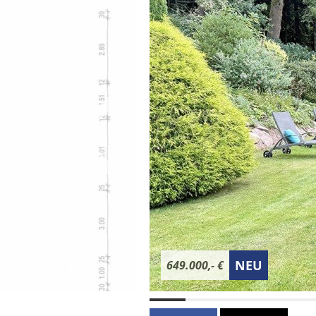
NEU
649.000,- €