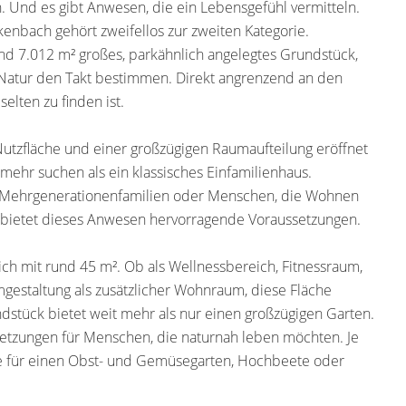
. Und es gibt Anwesen, die ein Lebensgefühl vermitteln.
kenbach gehört zweifellos zur zweiten Kategorie.
und 7.012 m² großes, parkähnlich angelegtes Grundstück,
d Natur den Takt bestimmen. Direkt angrenzend an den
elten zu finden ist.
Nutzfläche und einer großzügigen Raumaufteilung eröffnet
 mehr suchen als ein klassisches Einfamilienhaus.
 Mehrgenerationenfamilien oder Menschen, die Wohnen
bietet dieses Anwesen hervorragende Voraussetzungen.
ich mit rund 45 m². Ob als Wellnessbereich, Fitnessraum,
estaltung als zusätzlicher Wohnraum, diese Fläche
undstück bietet weit mehr als nur einen großzügigen Garten.
setzungen für Menschen, die naturnah leben möchten. Je
che für einen Obst- und Gemüsegarten, Hochbeete oder