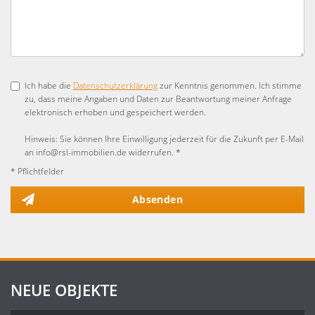
Ich habe die
Datenschutzerklärung
zur Kenntnis genommen. Ich stimme
zu, dass meine Angaben und Daten zur Beantwortung meiner Anfrage
elektronisch erhoben und gespeichert werden.
Hinweis: Sie können Ihre Einwilligung jederzeit für die Zukunft per E-Mail
an info@rsl-immobilien.de widerrufen. *
* Pflichtfelder
Absenden
NEUE OBJEKTE