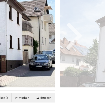
ock (
)
merken
drucken