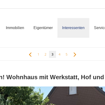
Immobilien
Eigentümer
Interessenten
Servic
1
2
3
4
5
en! Wohnhaus mit Werkstatt, Hof und 