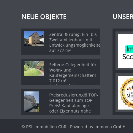
NEUE OBJEKTE
UNSER
Zentral & ruhig: Ein- bis
Zweifamilienhaus mit
Entwicklungsmöglichkeiten
auf 777 m²
Seltene Gelegenheit für
Wohn- und
Käufergemeinschaften!
7.012 m²
Parkgrundstück am
Waldrand.
Preisreduzierung!!! TOP-
Gelegenheit zum TOP-
Preis! Kapitalanlage
oder Eigennutz nahe
Heidelberg!
© RSL Immobilien GbR
Powered by Immonia GmbH