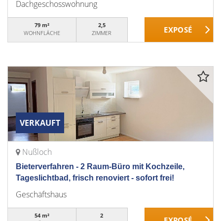
Dachgeschosswohnung
79 m²
2,5
WOHNFLÄCHE
ZIMMER
VERKAUFT
Nußloch
Bieterverfahren - 2 Raum-Büro mit Kochzeile,
Tageslichtbad, frisch renoviert - sofort frei!
Geschäftshaus
54 m²
2