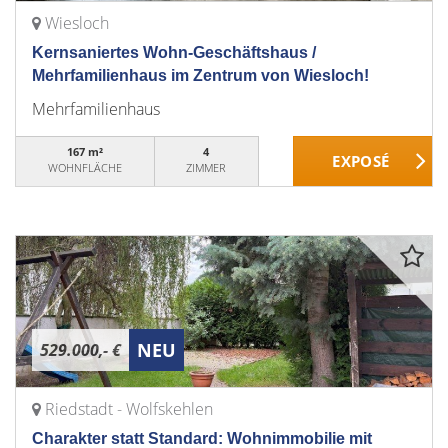
Wiesloch
Kernsaniertes Wohn-Geschäftshaus /
Mehrfamilienhaus im Zentrum von Wiesloch!
Mehrfamilienhaus
167 m²
4
WOHNFLÄCHE
ZIMMER
NEU
529.000,- €
Riedstadt - Wolfskehlen
Charakter statt Standard: Wohnimmobilie mit