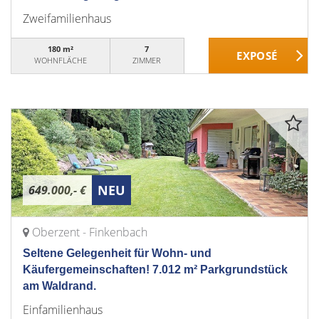
Zweifamilienhaus
180 m²
7
WOHNFLÄCHE
ZIMMER
NEU
649.000,- €
Oberzent - Finkenbach
Seltene Gelegenheit für Wohn- und
Käufergemeinschaften! 7.012 m² Parkgrundstück
am Waldrand.
Einfamilienhaus