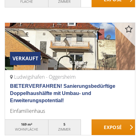
FLÄCHE
ZIMMER
VERKAUFT
Ludwigshafen - Oggersheim
BIETERVERFAHREN! Sanierungsbedürftige
Doppelhaushälfte mit Umbau- und
Erweiterungspotential!
Einfamilienhaus
169 m²
5
WOHNFLÄCHE
ZIMMER