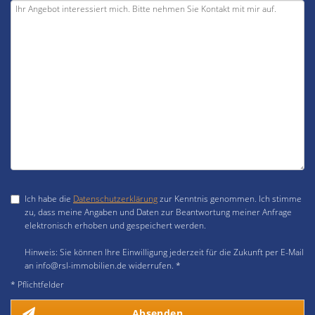
Ich habe die
Datenschutzerklärung
zur Kenntnis genommen. Ich stimme
zu, dass meine Angaben und Daten zur Beantwortung meiner Anfrage
elektronisch erhoben und gespeichert werden.
Hinweis: Sie können Ihre Einwilligung jederzeit für die Zukunft per E-Mail
an info@rsl-immobilien.de widerrufen. *
* Pflichtfelder
Absenden