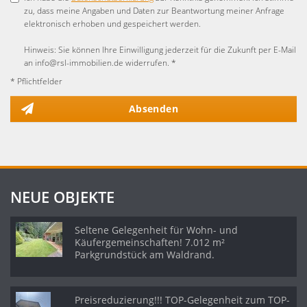
zu, dass meine Angaben und Daten zur Beantwortung meiner Anfrage
elektronisch erhoben und gespeichert werden.
Hinweis: Sie können Ihre Einwilligung jederzeit für die Zukunft per E-Mail
an info@rsl-immobilien.de widerrufen. *
* Pflichtfelder
Absenden
NEUE OBJEKTE
Seltene Gelegenheit für Wohn- und
Käufergemeinschaften! 7.012 m²
Parkgrundstück am Waldrand.
Preisreduzierung!!! TOP-Gelegenheit zum TOP-